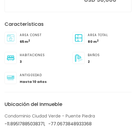
Características
AREA CONST
AREA TOTAL
2
2
65 m
80 m
HABITACIONES
BAÑOS
3
2
ANTIGÜEDAD
Hasta 10 años
Ubicación del Inmueble
Condominio Ciudad Verde - Puente Piedra
-11.89517885038371,
-77.0673848933368